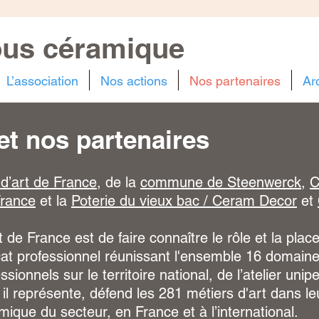
ous céramique
L’association
Nos actions
Nos partenaires
Ar
et nos partenaires
 d’art de France
, de la
commune de Steenwerck
,
C
France
et la
Poterie du vieux bac / Ceram Decor
et
t de France est de faire connaître le rôle et la pla
cat professionnel réunissant l'ensemble 16 domaines
sionnels sur le territoire national, de l’atelier uni
, il représente, défend les 281 métiers d'art dans le
que du secteur, en France et à l’international.